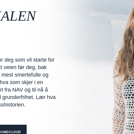
ALEN
 deg som vil starte for
t veien før deg, bak
e mest smertefulle og
 hva som skjer i en
t fra NAV og til nå å
il grunderfrihet. Lær hva
sshistorien.
OUNDCLOUD