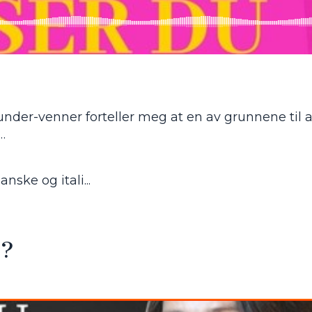
nder-venner forteller meg at en av grunnene til a
…
ske og itali...
D?