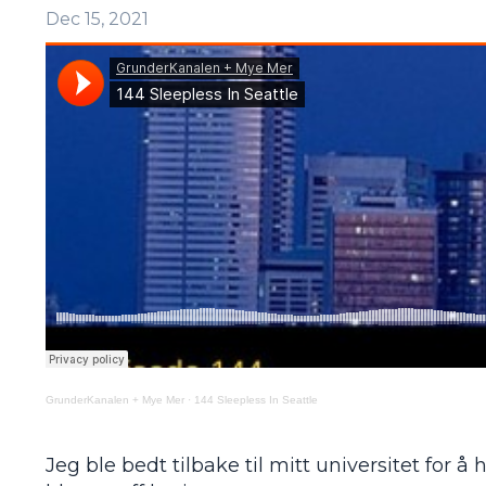
Dec 15, 2021
GrunderKanalen + Mye Mer
·
144 Sleepless In Seattle
Jeg ble bedt tilbake til mitt universitet for 