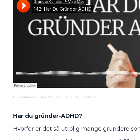
GrunderKanalen + Mye Mer
·
142: Har Du Gründer ADHD
Har du gründer-ADHD?
Hvorfor er det så utrolig mange grundere som