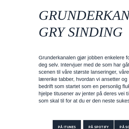
GRUNDERKAN
GRY SINDING
Grunderkanalen gjør jobben enkelere for
deg selv. Intervjuer med de som har gåt
scenen til våre største lanseringer, vår
lærerike tabber, hvordan vi ansetter og
bedrift som startet som en personlig fluk
hjelpe titusener av jenter på deres vei t
som skal til for at du er den neste suke
PÅ ITUNES
PÅ SPOTIFY
PÅ S