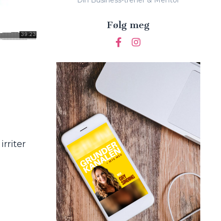
Din Business-trener & Mentor
Følg meg
rriter