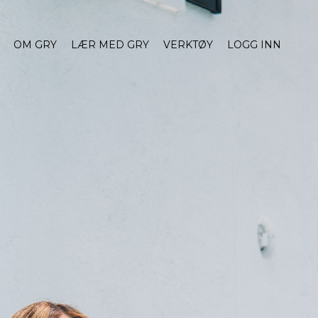
OM GRY
LÆR MED GRY
VERKTØY
LOGG INN