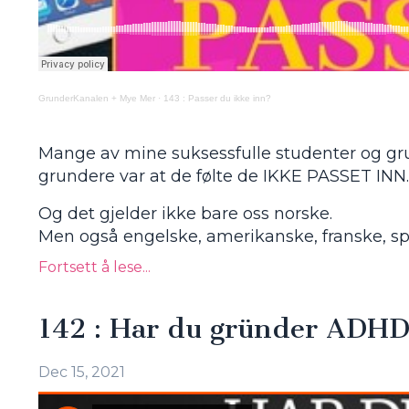
GrunderKanalen + Mye Mer
·
143 : Passer du ikke inn?
Mange av mine suksessfulle studenter og gru
grundere var at de følte de IKKE PASSET INN
Og det gjelder ikke bare oss norske.
Men også engelske, amerikanske, franske, span
Fortsett å lese...
142 : Har du gründer ADH
Dec 15, 2021