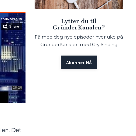
Lytter du til
GründerKanalen?
Få med deg nye episoder hver uke på
GrunderKanalen med Gry Sinding
Abonner NÅ
len. Det