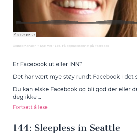
GrunderKanalen + Mye Mer
·
145. Få oppmerksomhet på Facebook
Er Facebook ut eller INN?
Det har vært mye støy rundt Facebook i det sis
Du kan elske Facebook og bli god der eller 
deg ikke ...
Fortsett å lese...
144: Sleepless in Seattle