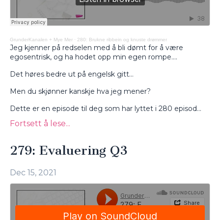
GrunderKanalen + Mye Mer
·
280: Brukne ribbein og knuste drømmer
Jeg kjenner på redselen med å bli dømt for å være
egosentrisk, og ha hodet opp min egen rompe….
Det høres bedre ut på engelsk gitt…
Men du skjønner kanskje hva jeg mener?
Dette er en episode til deg som har lyttet i 280 episod...
Fortsett å lese...
279: Evaluering Q3
Dec 15, 2021