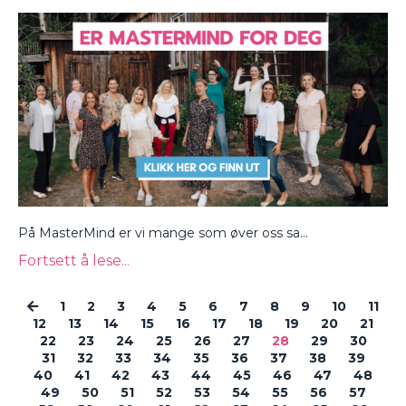
På MasterMind er vi mange som øver oss sa...
Fortsett å lese...
1
2
3
4
5
6
7
8
9
10
11
12
13
14
15
16
17
18
19
20
21
22
23
24
25
26
27
28
29
30
31
32
33
34
35
36
37
38
39
40
41
42
43
44
45
46
47
48
49
50
51
52
53
54
55
56
57