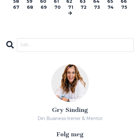
58
59
60
61
62
63
64
65
66
67
68
69
70
71
72
73
74
75
Gry Sinding
Din Business-trener & Mentor
Følg meg