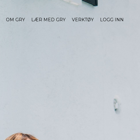
OM GRY
LÆR MED GRY
VERKTØY
LOGG INN