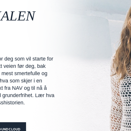
ALEN
 deg som vil starte for
t veien før deg, bak
e mest smertefulle og
 hva som skjer i en
t fra NAV og til nå å
il grunderfrihet. Lær hva
sshistorien.
OUNDCLOUD