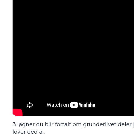
3 løgner du blir fortalt om gründerlivet dele
lover deg a
...