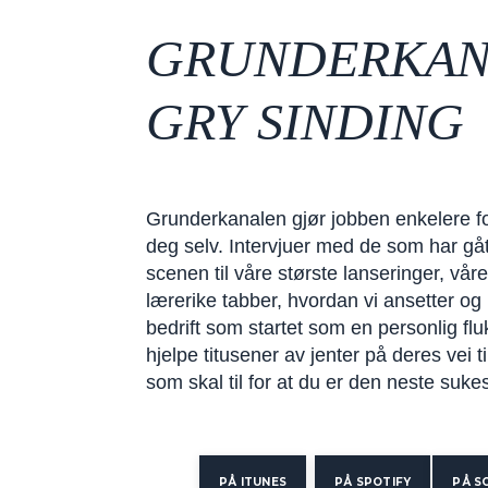
GRUNDERKAN
GRY SINDING
Grunderkanalen gjør jobben enkelere for
deg selv. Intervjuer med de som har gåt
scenen til våre største lanseringer, vår
lærerike tabber, hvordan vi ansetter og
bedrift som startet som en personlig fluk
hjelpe titusener av jenter på deres vei t
som skal til for at du er den neste suke
PÅ ITUNES
PÅ SPOTIFY
PÅ S