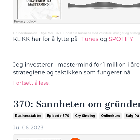
GrunderKanalen + Mye Mer
·
371: Boost din business med verdifulle læringer og strateg
KLIKK her for å lytte på
iTunes
og
SPOTIFY
Jeg investerer i mastermind for 1 million i år
strategiene og taktikken som fungerer nå.
...
Fortsett å lese...
370: Sannheten om gründerf
Businesstabbe
Episode 370
Gry Sinding
Onlinekurs
Salg På 
Jul 06, 2023