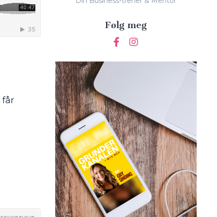
Din Business-trener & Mentor
Følg meg
 får