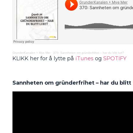
GrunderKanalen + Mye Mer
·
370: Sannheten om gründerfrihet – har du blitt lurt?
KLIKK her for å lytte på
iTunes
og
SPOTIFY
Sannheten om gründerfrihet – har du blitt 