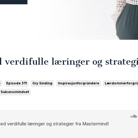
 verdifulle læringer og strateg
p
Episode 371
Gry Sinding
Inspirasjonforgründere
Lærdommerforgrü
Suksessmindset