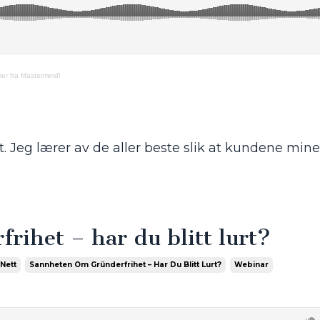
ier fra Mastermind!
et. Jeg lærer av de aller beste slik at kundene mine
rihet – har du blitt lurt?
Nett
Sannheten Om Gründerfrihet – Har Du Blitt Lurt?
Webinar