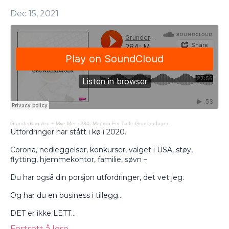
Dec 15, 2021
GrunderKanalen + Mye Mer
·
284: Medisin For Tøffe Grunderdager
Utfordringer har stått i kø i 2020.
Corona, nedleggelser, konkurser, valget i USA, støy,
flytting, hjemmekontor, familie, søvn –
Du har også din porsjon utfordringer, det vet jeg.
Og har du en business i tillegg…
DET er ikke LETT...
Fortsett å lese...