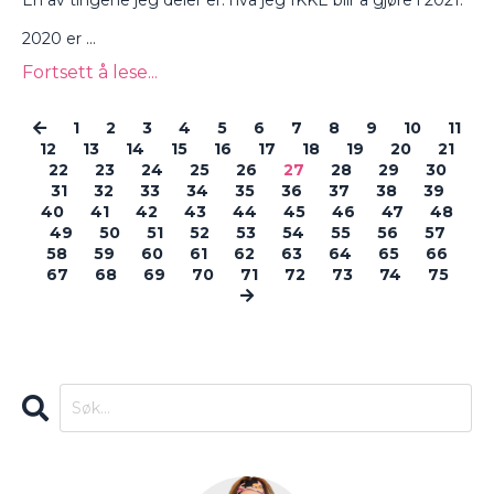
En av tingene jeg deler er: hva jeg IKKE blir å gjøre i 2021.
2020 er ...
Fortsett å lese...
1
2
3
4
5
6
7
8
9
10
11
12
13
14
15
16
17
18
19
20
21
22
23
24
25
26
27
28
29
30
31
32
33
34
35
36
37
38
39
40
41
42
43
44
45
46
47
48
49
50
51
52
53
54
55
56
57
58
59
60
61
62
63
64
65
66
67
68
69
70
71
72
73
74
75