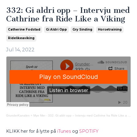
332: Gi aldri opp – Intervju med
Cathrine fra Ride Like a Viking
Catherine Fodstad
Gi Aldri Opp
Gry Sinding
Horsetraining
Ridelikeaviking
Jul 14, 2022
GrunderKanalen + Mye Mer
·
332: Gi aldri opp – Intervju med Cathrine fra Ride Like a Viking
KLIKK her for å lytte på
iTunes
og
SPOTIFY