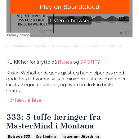
GrunderKanalen + Mye Mer
·
334: Vi jenter pusher oss for hardt – Kristin Weholt
KLIKK her for å lytte på
iTunes
og
SPOTIFY
Kristin Weholt er dagens gjest og hun hjelper oss med
gode tips til hvordan vi kan minimerer stress. Hun deler
raust av egne erfaringer, og hvordan du kan bruke
strategi
...
Fortsett å lese...
333: 5 tøffe læringer fra
MasterMind i Montana
Episode 333
Gry Sinding
Instagram Utfordring