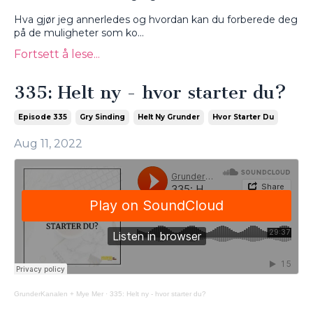
Hva gjør jeg annerledes og hvordan kan du forberede deg
på de muligheter som ko
...
Fortsett å lese...
335: Helt ny - hvor starter du?
Episode 335
Gry Sinding
Helt Ny Grunder
Hvor Starter Du
Aug 11, 2022
GrunderKanalen + Mye Mer
·
335: Helt ny - hvor starter du?