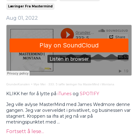
Læringer Fra Mastermind
Aug 01, 2022
GrunderKanalen + Mye Mer
·
333: 5 tøffe læringer fra MasterMind i Montana
KLIKK her for å lytte på
iTunes
og
SPOTIFY
Jeg ville avlyse MasterMind med James Wedmore denne
gangen. Jeg var overveldet i privatlivet, og businessen var
stagnert. Kroppen sa ifra at jeg nå var på
metningspunktet med ...
Fortsett å lese...