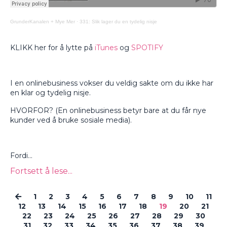
GrunderKanalen + Mye Mer
·
331: Slik lager du en tydelig nisje
KLIKK her for å lytte på
iTunes
og
SPOTIFY
I en onlinebusiness vokser du veldig sakte om du ikke har
en klar og tydelig nisje.
HVORFOR? (En onlinebusiness betyr bare at du får nye
kunder ved å bruke sosiale media).
Fordi
...
Fortsett å lese...
1
2
3
4
5
6
7
8
9
10
11
12
13
14
15
16
17
18
19
20
21
22
23
24
25
26
27
28
29
30
31
32
33
34
35
36
37
38
39