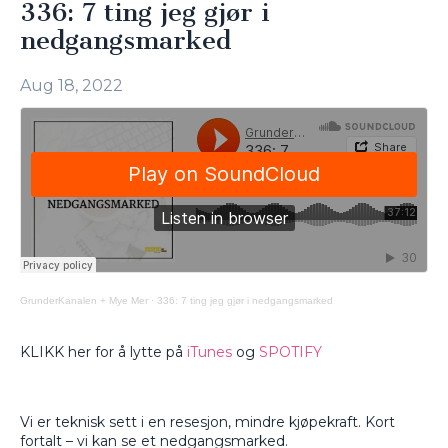
336: 7 ting jeg gjør i
nedgangsmarked
Aug 18, 2022
GrunderKanalen + Mye Mer
·
336: 7 ting jeg gjør i nedgangsmarked
KLIKK her for å lytte på
iTunes
og
SPOTIFY
Vi er teknisk sett i en resesjon, mindre kjøpekraft. Kort
fortalt – vi kan se et nedgangsmarked.