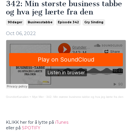
342: Min største business tabbe
og hva jeg lærte fra den
90dager
Businesstabbe
Episode 342
Gry Sinding
Oct 06, 2022
GrunderKanalen + Mye Mer
·
342: Min største business tabbe og hva jeg lærte fra den
KLIKK her for å lytte på
iTunes
eller på
SPOTIFY