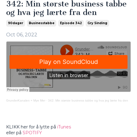
342: Min største business tabbe
og hva jeg lærte fra den
90dager
Businesstabbe
Episode 342
Gry Sinding
Oct 06, 2022
GrunderKanalen + Mye Mer
·
342: Min største business tabbe og hva jeg lærte fra den
KLIKK her for å lytte på
iTunes
eller på
SPOTIFY