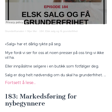
GrunderKanalen + Mye Mer
·
184: Elsk salg og få grunderfrihet
«Salg» har et dårlig rykte på seg.
Mye fordi vi ser for oss at noen presser på oss ting vi ikke
vil ha.
Eller innpåslitne selgere i en butikk som fotfølger deg.
Salg er dog helt nødvendig om du skal ha grunderfrihet. ...
Fortsett å lese...
183: Markedsføring for
nybegynnere