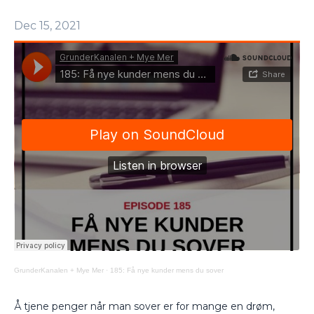
Dec 15, 2021
GrunderKanalen + Mye Mer
·
185: Få nye kunder mens du sover
Å tjene penger når man sover er for mange en drøm,