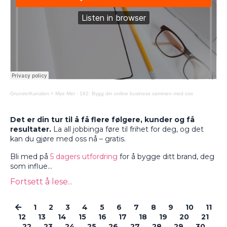
GrunderKanalen + Mye Mer
·
182: Bygg din online business sammen med oss
Det er din tur til å få flere følgere, kunder og få
resultater.
La all jobbinga føre til frihet for deg, og det
kan du gjøre med oss nå – gratis.
Bli med på
5 dagers utfordring
for å bygge ditt brand, deg
som influe...
Fortsett å lese...
1
2
3
4
5
6
7
8
9
10
11
12
13
14
15
16
17
18
19
20
21
22
23
24
25
26
27
28
29
30