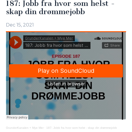
187: Jobb fra hvor som helst -
skap din drømmejobb
Dec 15, 2021
GrunderKanalen + Mye Mer
·
187: Jobb fra hvor som helst - skap din drømmejobb