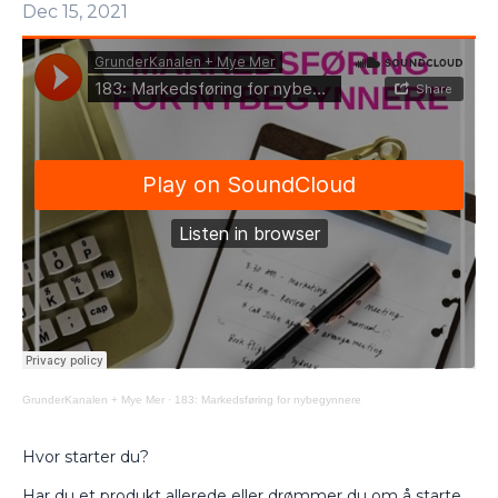
Dec 15, 2021
GrunderKanalen + Mye Mer
·
183: Markedsføring for nybegynnere
Hvor starter du?
Har du et produkt allerede eller drømmer du om å starte