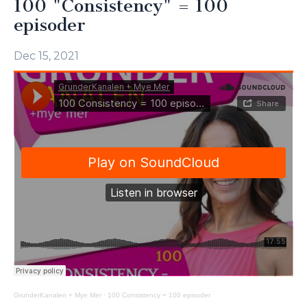
100 "Consistency" = 100
episoder
Dec 15, 2021
GrunderKanalen + Mye Mer
·
100 Consistency = 100 episoder