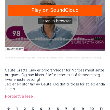
GrunderKanalen + Mye Mer
·
98 Gaute Grøtta Grav - arbeidsmoral og verdier tar deg til toppen
Gaute Grøtta Grav er programleder for Norges mest sette
program. Og han klarer å løfte teamet til å forbedre seg
hver eneste sesong!
Jeg er en stor fan av Gaute. Og det til tross for at jeg enda
ikke h...
Fortsett å lese...
1
2
3
4
5
6
7
8
9
10
11