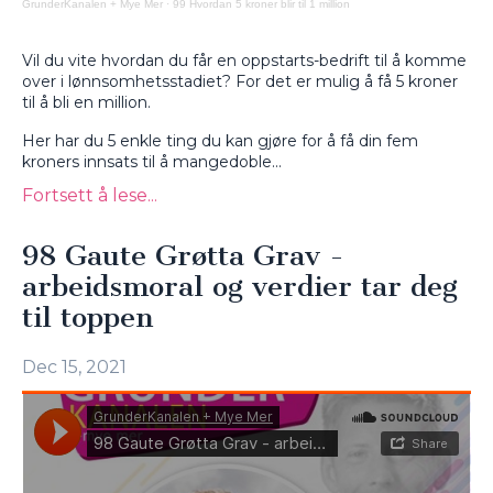
GrunderKanalen + Mye Mer
·
99 Hvordan 5 kroner blir til 1 million
Vil du vite hvordan du får en oppstarts-bedrift til å komme
over i lønnsomhetsstadiet? For det er mulig å få 5 kroner
til å bli en million.
Her har du 5 enkle ting du kan gjøre for å få din fem
kroners innsats til å mangedoble...
Fortsett å lese...
98 Gaute Grøtta Grav -
arbeidsmoral og verdier tar deg
til toppen
Dec 15, 2021