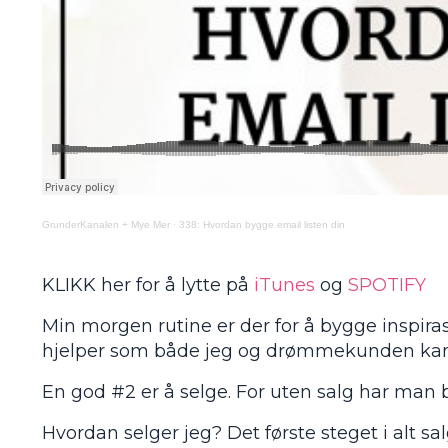
GrunderKanalen + Mye Mer
·
338: Hvordan bygge email listen din
KLIKK her for å lytte på
iTunes
og
SPOTIFY
Min morgen rutine er der for å bygge inspiras
hjelper som både jeg og drømmekunden kan st
En god #2 er å selge. For uten salg har man
Hvordan selger jeg? Det første steget i alt sa