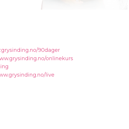
.grysinding.no/90dager
www.grysinding.no/onlinekurs
ding
ww.grysinding.no/live