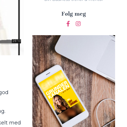
Følg meg
 god
ng.
nkelt med