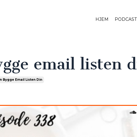
HJEM
PODCAST
gge email listen d
 Bygge Email Listen Din