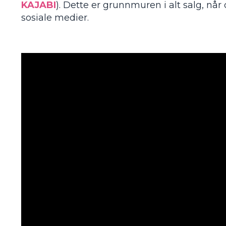
KAJABI
). Dette er grunnmuren i alt salg, 
sosiale medier.