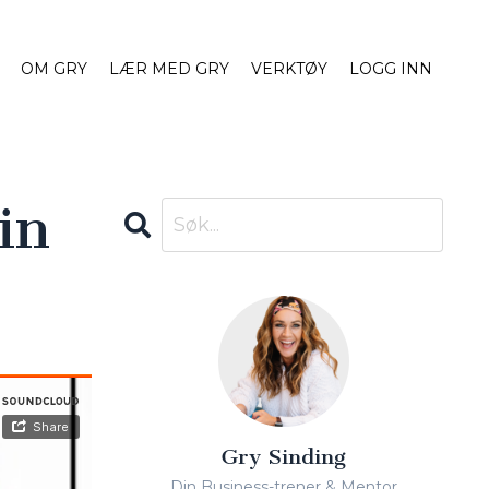
OM GRY
LÆR MED GRY
VERKTØY
LOGG INN
in
Gry Sinding
Din Business-trener & Mentor