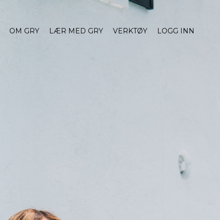
OM GRY
LÆR MED GRY
VERKTØY
LOGG INN