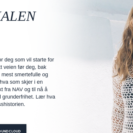
ALEN
 deg som vil starte for
t veien før deg, bak
e mest smertefulle og
 hva som skjer i en
t fra NAV og til nå å
il grunderfrihet. Lær hva
sshistorien.
OUNDCLOUD