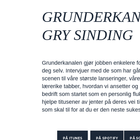
GRUNDERKAN
GRY SINDING
Grunderkanalen gjør jobben enkelere for
deg selv. Intervjuer med de som har gåt
scenen til våre største lanseringer, vår
lærerike tabber, hvordan vi ansetter og
bedrift som startet som en personlig fluk
hjelpe titusener av jenter på deres vei t
som skal til for at du er den neste suke
PÅ ITUNES
PÅ SPOTIFY
PÅ S