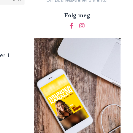
Din Business-trener & Mentor
Følg meg
r. I