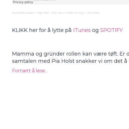
GrunderKanalen + Mye Mer
·
320: Du er IKKE for mye – Pia Holst
KLIKK her for å lytte på
iTunes
og
SPOTIFY
Mamma og gründer rollen kan være tøft. Er 
samtalen med Pia Holst snakker vi om det å 
Fortsett å lese...