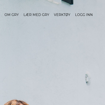
OM GRY
LÆR MED GRY
VERKTØY
LOGG INN