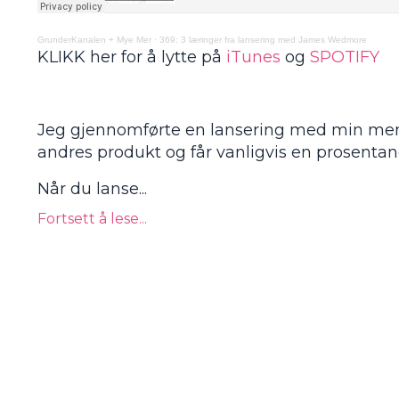
GrunderKanalen + Mye Mer
·
369: 3 læringer fra lansering med James Wedmore
KLIKK her for å lytte på
iTunes
og
SPOTIFY
Jeg gjennomførte en lansering med min ment
andres produkt og får vanligvis en prosentan
Når du lanse
...
Fortsett å lese...