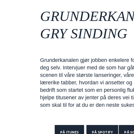
GRUNDERKAN
GRY SINDING
Grunderkanalen gjør jobben enkelere for
deg selv. Intervjuer med de som har gåt
scenen til våre største lanseringer, vår
lærerike tabber, hvordan vi ansetter og
bedrift som startet som en personlig fluk
hjelpe titusener av jenter på deres vei t
som skal til for at du er den neste suke
PÅ ITUNES
PÅ SPOTIFY
PÅ S