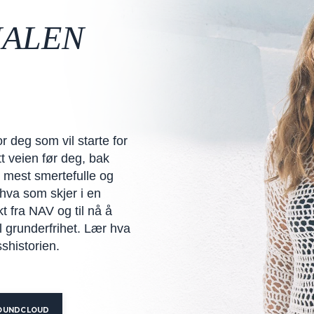
ALEN
 deg som vil starte for
t veien før deg, bak
e mest smertefulle og
 hva som skjer i en
t fra NAV og til nå å
il grunderfrihet. Lær hva
sshistorien.
OUNDCLOUD