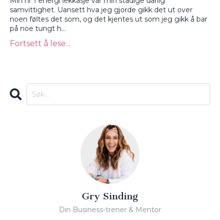
Min nr 1 energi lekkasje var min stadige dårlig
samvittighet. Uansett hva jeg gjorde gikk det ut over
noen føltes det som, og det kjentes ut som jeg gikk å bar
på noe tungt h
...
Fortsett å lese...
Gry Sinding
Din Business-trener & Mentor