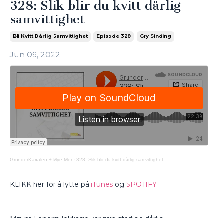
328: Slik blir du kvitt dårlig
samvittighet
Bli Kvitt Dårlig Samvittighet
Episode 328
Gry Sinding
Jun 09, 2022
GrunderKanalen + Mye Mer
·
328: Slik blir du kvitt dårlig samvittighet
KLIKK her for å lytte på
iTunes
og
SPOTIFY