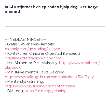
❤️
Gi 5 stjerner hvis episoden hjalp deg. Det betyr
enormt!
--- NEDLASTNINGER ---
- Gratis GPS analyse-samtale:
calendly.com/grysinding/analyse
- Kontakt her: Christine Otterstad (terapeut):
christine.otterstad@outlook.com
- Min AI mentor Rick Mulready:
https://www.skool.com/ai-
playbook/
- Min skrive mentor Laura Belgrey:
https://www.talkingshrimp.com/inboxhero-50off-gry
- Mental styrketrening:
https://www.grysinding.no/mentaltrening
- DM meg:
https://m.me/gry.sinding