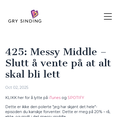
425: Messy Middle –
Slutt å vente på at alt
skal bli lett
Oct 02, 2025
KLIKK her for å lytte på
iTunes
og
SPOTIFY
Dette er ikke den polerte "jeg har skjønt det hele"-
episoden du kanskje forventer. Dette er meg på 20% – rå,
ekte, og midt i det messy middle.