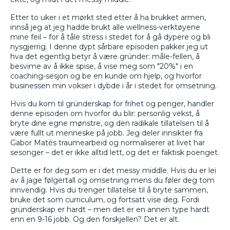
Etter to uker i et mørkt sted etter å ha brukket armen,
innså jeg at jeg hadde brukt alle wellness-verktøyene
mine feil – for å tåle stress i stedet for å gå dypere og bli
nysgjerrig. I denne dypt sårbare episoden pakker jeg ut
hva det egentlig betyr å være gründer: måle-fellen, å
besvime av å ikke spise, å vise meg som "20%" i en
coaching-sesjon og be en kunde om hjelp, og hvorfor
businessen min vokser i dybde i år i stedet for omsetning.
Hvis du kom til gründerskap for frihet og penger, handler
denne episoden om hvorfor du blir: personlig vekst, å
bryte dine egne mønstre, og den radikale tillatelsen til å
være fullt ut menneske på jobb. Jeg deler innsikter fra
Gabor Matés traumearbeid og normaliserer at livet har
sesonger – det er ikke alltid lett, og det er faktisk poenget.
Dette er for deg som er i det messy middle. Hvis du er lei
av å jage følgertall og omsetning mens du føler deg tom
innvendig. Hvis du trenger tillatelse til å bryte sammen,
bruke det som curriculum, og fortsatt vise deg. Fordi
gründerskap er hardt – men det er en annen type hardt
enn en 9-16 jobb. Og den forskjellen? Det er alt.