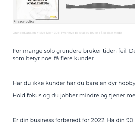
GrunderKanalen + Mye Mer
·
305: Hvor mye tid skal du bruke på sosiale media
For mange solo grundere bruker tiden feil. D
som betyr noe: få flere kunder.
Har du ikke kunder har du bare en dyr hobby
Hold fokus og du jobber mindre og tjener me
Er din business forberedt for 2022. Ha din 90