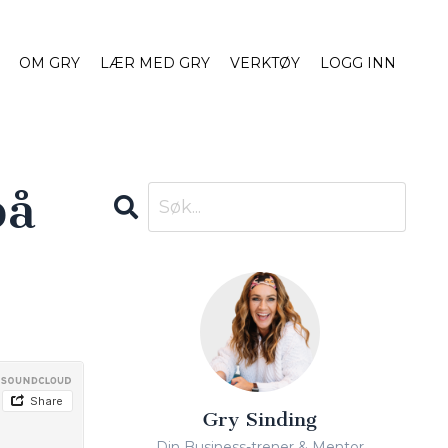
OM GRY
LÆR MED GRY
VERKTØY
LOGG INN
på
Gry Sinding
Din Business-trener & Mentor