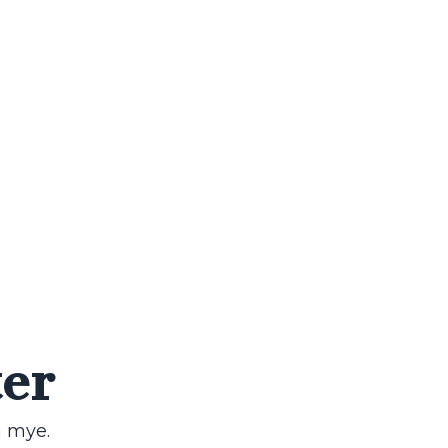
ter
å mye.