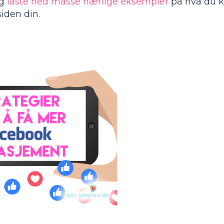
ig
laste ned masse hærlige eksempler
på hva du k
siden din.