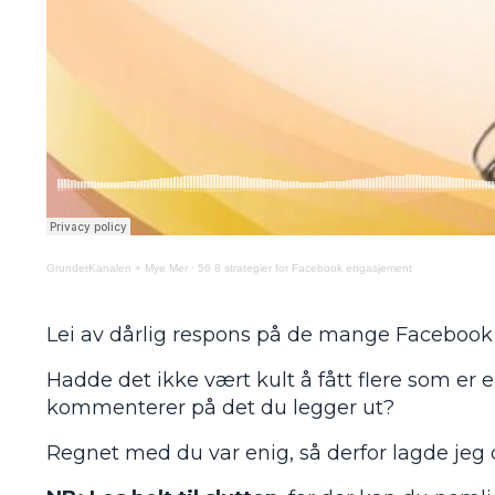
GrunderKanalen + Mye Mer
·
56 8 strategier for Facebook engasjement
Lei av dårlig respons på de mange Facebook
Hadde det ikke vært kult å fått flere som er e
kommenterer på det du legger ut?
Regnet med du var enig, så derfor lagde jeg 