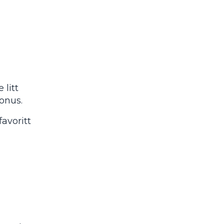
 litt
onus.
avoritt