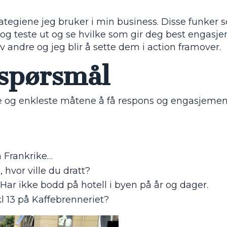
rategiene jeg bruker i min business. Disse funker s
g teste ut og se hvilke som gir deg best engasje
v andre og jeg blir å sette dem i action framover.
 spørsmål
e og enkleste måtene å få respons og engasjement
å Frankrike…
 hvor ville du dratt?
? Har ikke bodd på hotell i byen på år og dager.
kl 13 på Kaffebrenneriet?