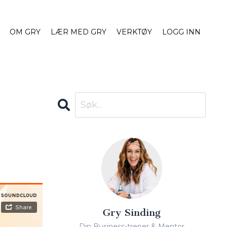
OM GRY
LÆR MED GRY
VERKTØY
LOGG INN
Gry Sinding
Din Business-trener & Mentor