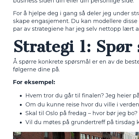
business siden din eller din personlige side.
For å hjelpe deg i gang så deler jeg under st
skape engasjement. Du kan modellere disse o
par av strategiene har jeg selv nettopp lært a
Strategi 1: Spør
Å spørre konkrete spørsmål er en av de best
følgerne dine på.
For eksempel:
Hvem tror du går til finalen? Jeg heier p
Om du kunne reise hvor du ville i verden,
Skal til Oslo på fredag – hvor bør jeg bo
Vil du møtes på grundertreff på tirsdag 