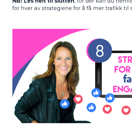
NB: Les helt til slutten
, for der kan du neml
for hver av strategiene for å få mer trafikk til 