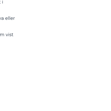
 i
a eller
m vist