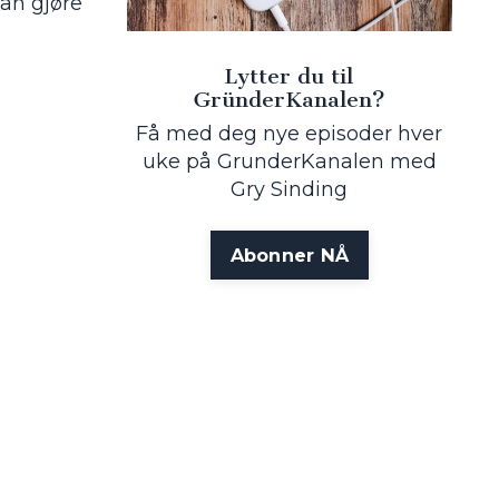
an gjøre
Lytter du til
GründerKanalen?
Få med deg nye episoder hver
uke på GrunderKanalen med
Gry Sinding
Abonner NÅ