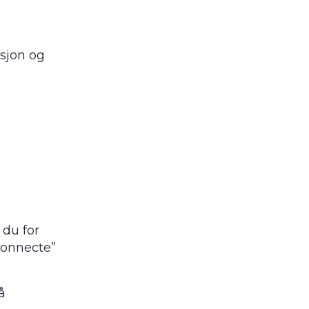
asjon og
 du for
connecte”
å