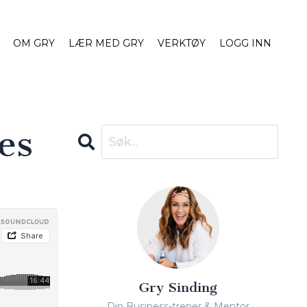
OM GRY
LÆR MED GRY
VERKTØY
LOGG INN
es
Gry Sinding
Din Business-trener & Mentor