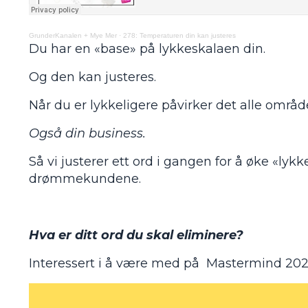
GrunderKanalen + Mye Mer
·
278: Temperaturen din kan justeres
Du har en «base» på lykkeskalaen din.
Og den kan justeres.
Når du er lykkeligere påvirker det alle områder 
Også din business.
Så vi justerer ett ord i gangen for å øke «lyk
drømmekundene.
Hva er ditt ord du skal eliminere?
Interessert i å være med på Mastermind 202