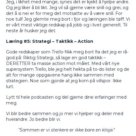
Jeg, i likhet med mange, synes det er kjekt å hjelpe andre.
Og jeg liker å bli likt. Jeg vil så gjerne være snill og grei, og
det å si nei er for meg det motsatte av å være snill. For
noe tull! Jeg glemte meg bort i fjor og læringen ble tøff. Vi
er vårt mest viktige redskap på jobb og i livet generelt. Til
neste år husker jeg det.
Læring #5: Strategi – Taktikk – Action
Gode redskaper som
Trello
fikk meg bort fra det jeg er rå-
god på: Riktig Strategi, så lage en god taktikk –
DERETTER ta masse action mot målet. Med vårt nye
supersystem Trello, ble jeg helt hekta på to-do lister og de
alt for mange oppgavene hang ikke sammen med
strategien. Noe som gjorde at jeg kom på villspor. Ikke
lurt.
Lytt til hele podcasten og del gjerne dine erfaringer med
meg.
Vi blir bedre sammen og jo mer vi hjelper og deler med
hverandre. Jo bedre blir vi.
"Sammen er vi sterkere er ikke bare en klisje."