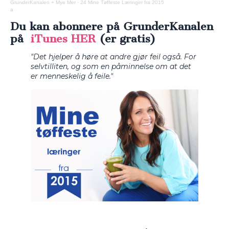
GrunderKanalen + Mye Mer
·
24 Mine Tøffeste Læringer fra 2015
a
Du kan abonnere på GrunderKanalen
på
iTunes HER
(er gratis)
"Det hjelper å høre at andre gjør feil også. For
selvtilliten, og som en påminnelse om at det
er menneskelig å feile."