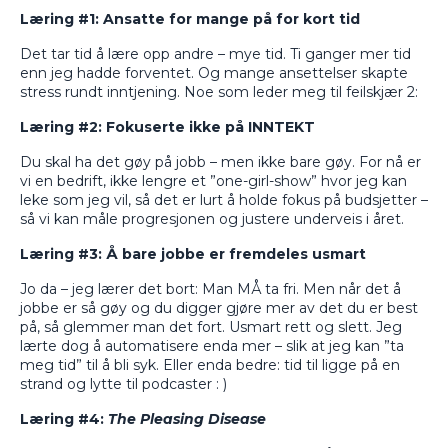
Læring #1: Ansatte for mange på for kort tid
Det tar tid å lære opp andre – mye tid. Ti ganger mer tid
enn jeg hadde forventet. Og mange ansettelser skapte
stress rundt inntjening. Noe som leder meg til feilskjær 2:
Læring #2: Fokuserte ikke på INNTEKT
Du skal ha det gøy på jobb – men ikke bare gøy. For nå er
vi en bedrift, ikke lengre et ”one-girl-show” hvor jeg kan
leke som jeg vil, så det er lurt å holde fokus på budsjetter –
så vi kan måle progresjonen og justere underveis i året.
Læring #3: Å bare jobbe er fremdeles usmart
Jo da – jeg lærer det bort: Man MÅ ta fri. Men når det å
jobbe er så gøy og du digger gjøre mer av det du er best
på, så glemmer man det fort. Usmart rett og slett. Jeg
lærte dog å automatisere enda mer – slik at jeg kan ”ta
meg tid” til å bli syk. Eller enda bedre: tid til ligge på en
strand og lytte til podcaster : )
Læring #4:
The
Pleasing Disease