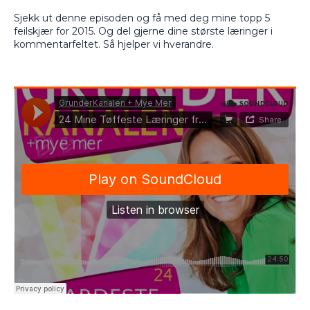
Sjekk ut denne episoden og få med deg mine topp 5
feilskjær for 2015. Og del gjerne dine største læringer i
kommentarfeltet. Så hjelper vi hverandre.