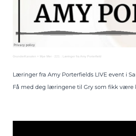
GrunderKanalen + Mye Mer
·
221 : Læringer fra Amy Porterfield
Læringer fra Amy Porterfields LIVE event i S
Få med deg læringene til Gry som fikk være