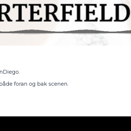
anDiego.
 både foran og bak scenen.