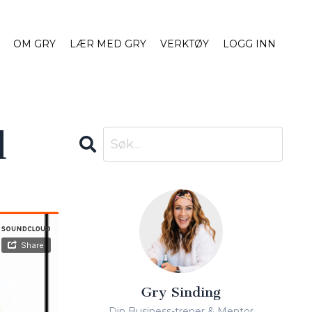
OM GRY
LÆR MED GRY
VERKTØY
LOGG INN
d
Gry Sinding
Din Business-trener & Mentor