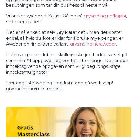
beslutningen som tar din business til neste nivå.
Vi bruker systemet Kajabi. Gå inn på
grysinding.no/kajabi
,
så finner du det.
Det er så enkelt at selv Gry klarer det… Men det koster
endel, så hvis du ikke er klar for å bruke mye penger, er
Aweber en rimeligere variant:
grysinding.no/aweber
.
Listebygging er det jeg skulle ønske jeg hadde satset på
som min #1 oppgave. Jeg ventet altfor lenge. Det er den
inntektsgivende oppgaven som vil gi deg
langsiktige
inntektsmuligheter.
Lær deg listebygging – og kom deg på workshop!
grysinding.no/masterclass