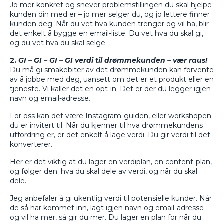
Jo mer konkret og snever problemstillingen du skal hjelpe
kunden din med er – jo mer selger du, og jo lettere finner
kunden deg. Når du vet hva kunden trenger og vil ha, blir
det enkelt å bygge en email-liste. Du vet hva du skal gi,
og du vet hva du skal selge.
2.
GI – GI – GI – GI verdi til drømmekunden – vær raus!
Du må gi smakebiter av det drømmekunden kan forvente
av å jobbe med deg, uansett om det er et produkt eller en
tjeneste. Vi kaller det en opt-in: Det er der du legger igjen
navn og email-adresse.
For oss kan det være Instagram-guiden, eller workshopen
du er invitert til. Når du kjenner til hva drømmekundens
utfordring er, er det enkelt å lage verdi. Du gir verdi til det
konverterer.
Her er det viktig at du lager en verdiplan, en content-plan,
og følger den: hva du skal dele av verdi, og når du skal
dele.
Jeg anbefaler å gi ukentlig verdi til potensielle kunder. Når
de så har kommet inn, lagt igjen navn og email-adresse
og vil ha mer, så gir du mer. Du lager en plan for når du