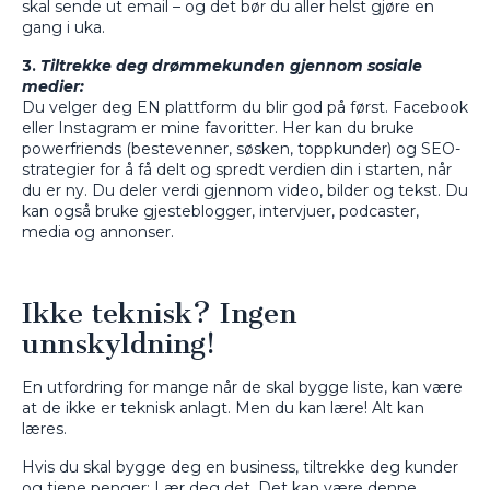
skal sende ut email – og det bør du aller helst gjøre en
gang i uka.
3.
Tiltrekke deg drømmekunden gjennom sosiale
medier:
Du velger deg EN plattform du blir god på først. Facebook
eller Instagram er mine favoritter. Her kan du bruke
powerfriends (bestevenner, søsken, toppkunder) og SEO-
strategier for å få delt og spredt verdien din i starten, når
du er ny. Du deler verdi gjennom video, bilder og tekst. Du
kan også bruke gjesteblogger, intervjuer, podcaster,
media og annonser.
Ikke teknisk? Ingen
unnskyldning!
En utfordring for mange når de skal bygge liste, kan være
at de ikke er teknisk anlagt. Men du kan lære! Alt kan
læres.
Hvis du skal bygge deg en business, tiltrekke deg kunder
og tjene penger: Lær deg det. Det kan være denne