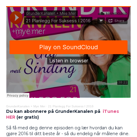
GrunderKanalen + Mye Mer
·
21 Planlegg For Suksess I 2016
Du kan abonnere på GrunderKanalen på
iTunes
HER
(er gratis)
Så få med deg denne episoden og lær hvordan du kan
gjøre 2016 til ditt beste år - så du endelig når målene dine.