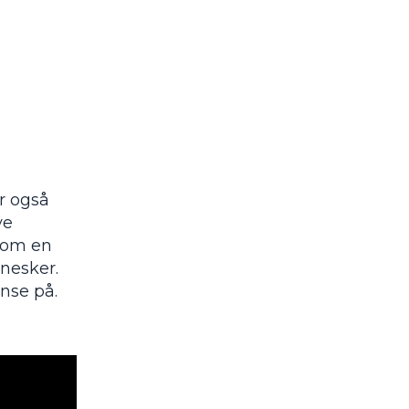
ar også
ye
 som en
esker.
nse på.