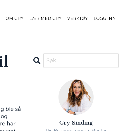
OM GRY
LÆR MED GRY
VERKTØY
LOGG INN
il
eg ble så
 og
Gry Sinding
re har
Din Business-trener & Mentor