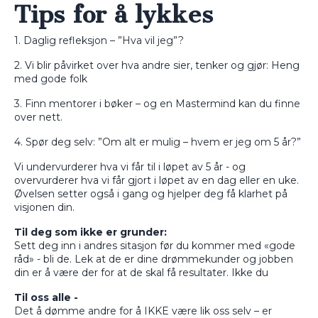
Tips for å lykkes
1. Daglig refleksjon – ”Hva vil jeg”?
2. Vi blir påvirket over hva andre sier, tenker og gjør: Heng
med gode folk
3. Finn mentorer i bøker – og en Mastermind kan du finne
over nett.
4. Spør deg selv: ”Om alt er mulig – hvem er jeg om 5 år?”
Vi undervurderer hva vi får til i løpet av 5 år - og
overvurderer hva vi får gjort i løpet av en dag eller en uke.
Øvelsen setter også i gang og hjelper deg få klarhet på
visjonen din.
Til deg som ikke er grunder:
Sett deg inn i andres sitasjon før du kommer med «gode
råd» - bli de. Lek at de er dine drømmekunder og jobben
din er å være der for at de skal få resultater. Ikke du
Til oss alle -
Det å dømme andre for å IKKE være lik oss selv – er