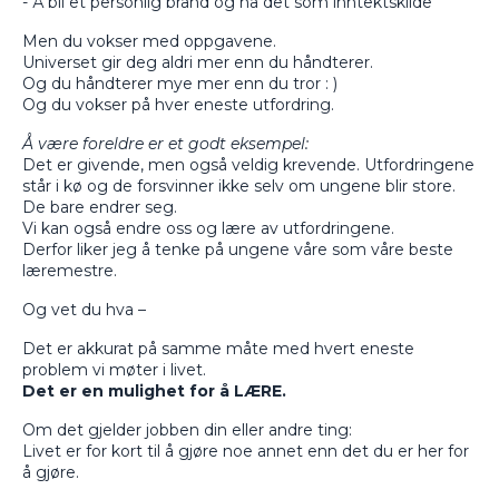
- Å bli et personlig brand og ha det som inntektskilde
Men du vokser med oppgavene.
Universet gir deg aldri mer enn du håndterer.
Og du håndterer mye mer enn du tror : )
Og du vokser på hver eneste utfordring.
Å være foreldre er et godt eksempel:
Det er givende, men også veldig krevende. Utfordringene
står i kø og de forsvinner ikke selv om ungene blir store.
De bare endrer seg.
Vi kan også endre oss og lære av utfordringene.
Derfor liker jeg å tenke på ungene våre som våre beste
læremestre.
Og vet du hva –
Det er akkurat på samme måte med hvert eneste
problem vi møter i livet.
Det er en mulighet for å LÆRE.
Om det gjelder jobben din eller andre ting:
Livet er for kort til å gjøre noe annet enn det du er her for
å gjøre.