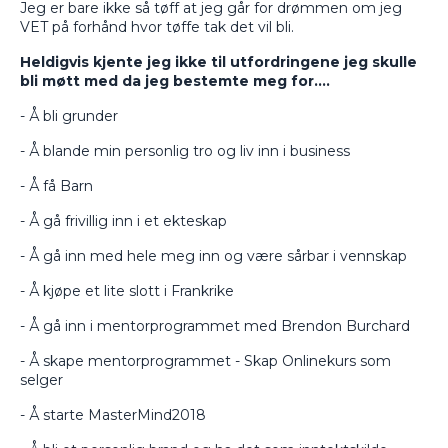
Jeg er bare ikke så tøff at jeg går for drømmen om jeg
VET på forhånd hvor tøffe tak det vil bli.
Heldigvis kjente jeg ikke til utfordringene jeg skulle
bli møtt med da jeg bestemte meg for….
- Å bli grunder
- Å blande min personlig tro og liv inn i business
- Å få Barn
- Å gå frivillig inn i et ekteskap
- Å gå inn med hele meg inn og være sårbar i vennskap
- Å kjøpe et lite slott i Frankrike
- Å gå inn i mentorprogrammet med Brendon Burchard
- Å skape mentorprogrammet - Skap Onlinekurs som
selger
- Å starte MasterMind2018