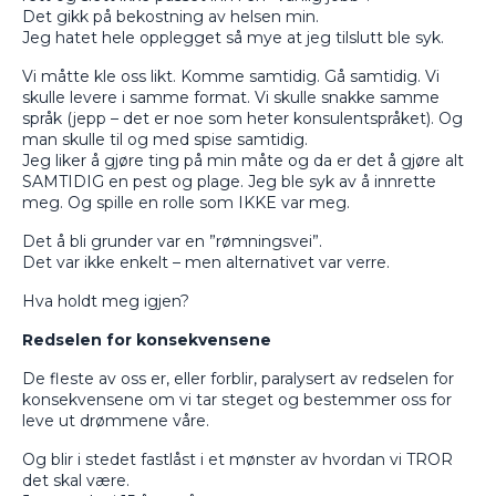
Det gikk på bekostning av helsen min.
Jeg hatet hele opplegget så mye at jeg tilslutt ble syk.
Vi måtte kle oss likt. Komme samtidig. Gå samtidig. Vi
skulle levere i samme format. Vi skulle snakke samme
språk (jepp – det er noe som heter konsulentspråket). Og
man skulle til og med spise samtidig.
Jeg liker å gjøre ting på min måte og da er det å gjøre alt
SAMTIDIG en pest og plage. Jeg ble syk av å innrette
meg. Og spille en rolle som IKKE var meg.
Det å bli grunder var en ”rømningsvei”.
Det var ikke enkelt – men alternativet var verre.
Hva holdt meg igjen?
Redselen for konsekvensene
De fleste av oss er, eller forblir, paralysert av redselen for
konsekvensene om vi tar steget og bestemmer oss for
leve ut drømmene våre.
Og blir i stedet fastlåst i et mønster av hvordan vi TROR
det skal være.