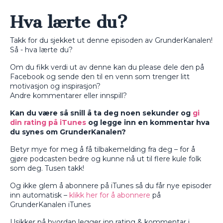
Hva lærte du?
Takk for du sjekket ut denne episoden av GrunderKanalen!
Så - hva lærte du?
Om du fikk verdi ut av denne kan du please dele den på
Facebook og sende den til en venn som trenger litt
motivasjon og inspirasjon?
Andre kommentarer eller innspill?
Kan du være så snill å ta deg noen sekunder og
gi
din rating på iTunes
og legge inn en kommentar hva
du synes om GrunderKanalen?
Betyr mye for meg å få tilbakemelding fra deg – for å
gjøre podcasten bedre og kunne nå ut til flere kule folk
som deg. Tusen takk!
Og ikke glem å abonnere på iTunes så du får nye episoder
inn automatisk –
klikk her for å abonnere
på
GrunderKanalen iTunes
Usikker på hvordan legger inn rating & kommentar i