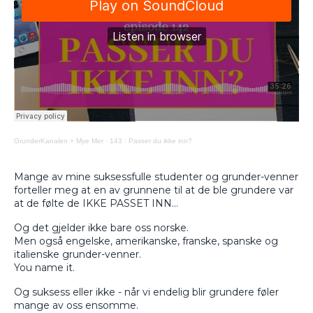
GrunderKanalen + Mye Mer
·
143 : Passer du ikke inn?
Mange av mine suksessfulle studenter og grunder-venner
forteller meg at en av grunnene til at de ble grundere var
at de følte de IKKE PASSET INN…
Og det gjelder ikke bare oss norske.
Men også engelske, amerikanske, franske, spanske og
italienske grunder-venner.
You name it.
Og suksess eller ikke - når vi endelig blir grundere føler
mange av oss ensomme.