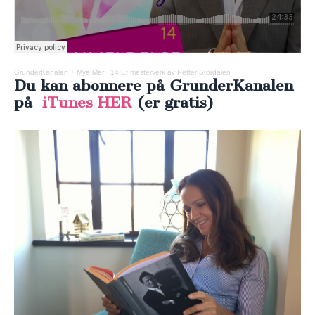
GrunderKanalen + Mye Mer
·
14 Et mesterverk av Petter Stordalen
Du kan abonnere på GrunderKanalen
på
iTunes HER
(er gratis)