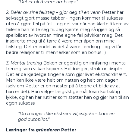
"Det er ok å være ambisiøs."
2. Deler av sine feilsteg – gjør deg til en venn
Petter har
selvsagt gjort masse tabber - ingen kommer til suksess
uten å gjøre feil på feil – og det var når han klarte å lære av
feilene han følte seg fri. Jeg kjente meg så igjen og så
speilbildet av hvordan mine egne feil påvirker meg. Det
inspirerte meg til å tørre å være mer åpen om mine
feilsteg. Det er endel av det å være i endring – og vi får
bedre relasjoner til mennesker som en bonus : )
3. Mental trening
Boken er egentlig en innføring i mental
trening som vi kan kopiere. Holdninger, struktur, disiplin.
Det er de kjedelige tingene som gjør livet ekstraordinært.
Man kan ikke være helt om natten og helt om dagen
(selv om Petter er en mester på å tegne et bilde av at
han er det). Han velger langsiktige mål foran kortsiktig
lykke, og han har rutiner som støtter han og gjør han til sin
egen suksess.
"Du trenger ikke ekstrem viljestyrke – bare en
god autopilot."
Læringer fra
gründeren
Petter