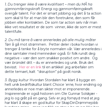
1. Du trenger ikke å være kvalifisert – men du MÅ ha
gjennomføringskraft
Energi og gjennomføringskraft
overgår talent. For det er smart jobbing og det å ta action
som skal til for at man blir den foretrukne, den som får
jobben eller kontrakten. De som tar action selv når man
ikke vet resultatet er de som
vinner, ikke de som er mest
talentfulle.
2. Du må tørre å være annerledes på alle mulig måter
Tørr å gå mot strømmen.
Petter deler i boka hvordan vi
trenger å tenke for å bryte normalen vår. Vær annerledes i
dine samtaler med mennesker også. Er folk rundt deg
negative – vær den som snakker positivt om andre.
Og
vær
brandet
ditt – du er annerledes og unik. Bruk det
bevisst.
Her er en link
til en artikkel
jeg anbefaler om
dette temaet, kalt
”disruption” på godt norsk.
3. Bygg kultur
Hvordan Stordalen har klart å bygge en
helt unik bedriftskultur blant
Choice´erne,
hvor endring og
annerledes er noe man sikter mot er imponerende.
Inspirerende er også historen om Ole Gunnar Solskjær -
jeg lo og gråt på en gang. Selv er jeg fornøyd med at jeg
har klart å skape en god kultur for SkapDinDrømmejobb