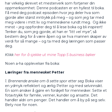
har virkelig skrevet et mesterverk som fortjener din
oppmerksomhet. Denne podcasten er en hyllest til boka.
Få med deg podcast episoden hvor jeg deler hva som
gjorde aller størst inntrykk på meg – og som jeg tar med
meg videre i mitt liv og menneskene rundt meg.
Og ikke
minst – jeg oppfordrer deg til å lese boka og bli inspirert!
Tenker du, som jeg gjorde, at han er
”litt vel mye”
, så
bestem deg for å være åpen og se hva mannen skaper av
verdi for så mange – og ta med deg læringen som passer
deg.
Klikk
her for å sjekke ut mine Topp 5 business bøker
Noen a-ha opplevelser fra boka:
Læringer fra
mennesket
Petter
1. Brennende ønske om å sette spor etter seg
Boka viser
en ydmyk reflektert og ærlig Petter og med selvinnsikt.
En som ønsker å gjøre en forskjell for mennesker. Sette et
fotavtrykk for familie, venner, kunder og ansatte. Det
handler aldri om penger. Det handler om å by på seg selv.
Bety noe for noen.