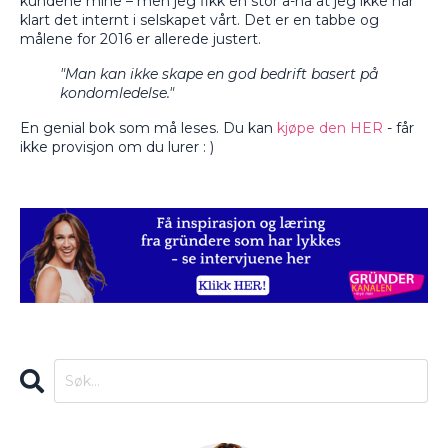
kundene mine – men jeg fikk en stor a-ha at jeg ikke har
klart det internt i selskapet vårt. Det er en tabbe og
målene for 2016 er allerede justert.
"Man kan ikke skape en god bedrift basert på
kondomledelse."
En genial bok som må leses. Du kan
kjøpe den HER
- får
ikke provisjon om du lurer : )