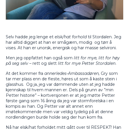
Selv hadde jeg lenge et
elsk/hat forhold
til Stordalen. Jeg
har alltid digget at han er smågærn, modig
og tørr å
vises. At han er unorsk, energisk og har masse selvironi.
Men jeg oppfattet han også som
litt for mye, litt for høy
på seg selv
– rett og slett
litt for mye Petter Stordalen
.
At det kommer fra
annerledes-Ambassadøren,
Gry som
tar mer plass enn de fleste, høres ut som å kaste stein i
glasshus.
Og ja, jeg var dømmende uten at jeg hadde
kjennskap til hvem mannen er. Dels på grunn av ”min
Petter historie” – kortversjonen er at jeg møtte Petter
første gang som 16 åring da jeg var stormforelska i en
kompis av han. Og Petter var alt annet enn
imøtekommende men var veldig tydelig på at denne
nordlendingen burde holde seg der hun kom fra.
Nå har elsk/hat forholdet mitt gått over til RESPEKT! Han