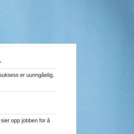
r
uksess er uunngåelig.
u sier opp jobben for å