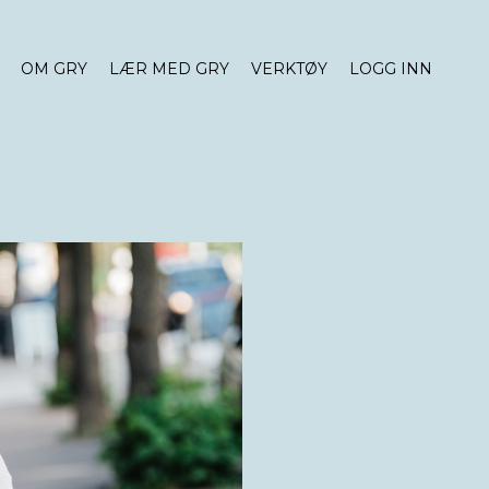
OM GRY
LÆR MED GRY
VERKTØY
LOGG INN